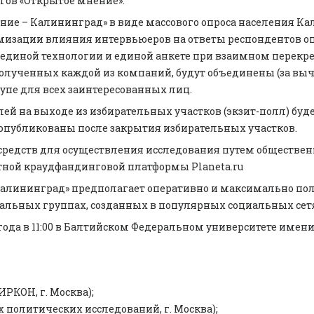
гов «Открытое мнение».
ие – Калининград» в виде массового опроса населения Ка
инимизации влияния интервьюеров на ответы респондентов 
единой технологии и единой анкете при взаимном перекр
полученных каждой из компаний, будут объединены (за вы
упе для всех заинтересованных лиц.
й на выходе из избирательных участков (экзит-полл) будет
дут опубликованы после закрытия избирательных участков.
средств для осуществления исследования путем обществен
стной краудфандинговой платформы Planeta.ru
алининград» предполагает оперативно и максимально полн
иальных группах, созданных в популярных социальных сет
 года в 11:00 в Балтийском Федеральном университете име
РКОН, г. Москва);
политических исследований, г. Москва);