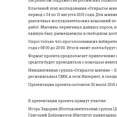
патронатом содружества российских социоло
Ключевой этап исследования «Открытое мнен
период с 24 по 31 августа 2015 года. Для м
различных исследовательских компаний по 
работ. Массивы первичных данных опроса, 
единую базу, размещаемую в свободном дост
Опрос только что проголосовавших избирателе
года c 08:00 до 20:00. Итоги экзит-полла бу
Формат проекта предполагает привлечение 
средств будет проводиться с помощью изве
Инициативная группа «Открытое мнение – К
региональных СМИ, в сети Интернет, в спец
Презентация проекта состоится 30 июля 2015
В презентации проекта примут участие:
Игорь Задорин (Исследовательская группа ЦИ
Григорий Добромелов (Институт прикладных 