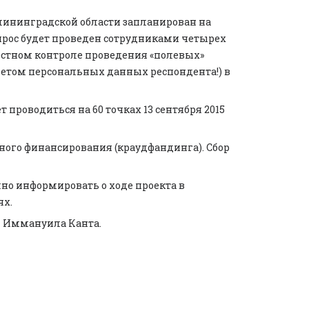
лининградской области запланирован на
опрос будет проведен сотрудниками четырех
естном контроле проведения «полевых»
четом персональных данных респондента!) в
 проводиться на 60 точках 13 сентября 2015
ного финансирования (краудфандинга). Сбор
о информировать о ходе проекта в
ях.
ни Иммануила Канта.