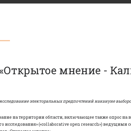
 «Открытое мнение - Ка
т исследование электоральных предпочтений накануне выборо
ние на территории области, включающее также опрос на в
го исследования» («collaborative open research») ведущи